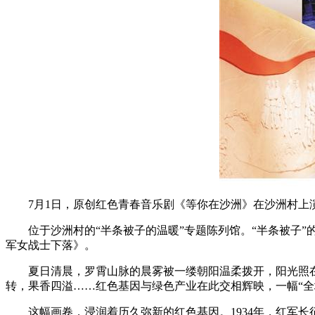
7月1日，原创红色青春音乐剧《等你在沙洲》在沙洲村
位于沙洲村的“半条被子的温暖”专题陈列馆。“半条被子”
军女战士下落》。
夏日清晨，罗霄山脉的晨雾被一缕朝阳温柔拨开，阳光照
转，果香四溢……红色基因与绿色产业在此交相辉映，一幅“全
这幅画卷，浸润着历久弥新的红色基因。1934年，红军长