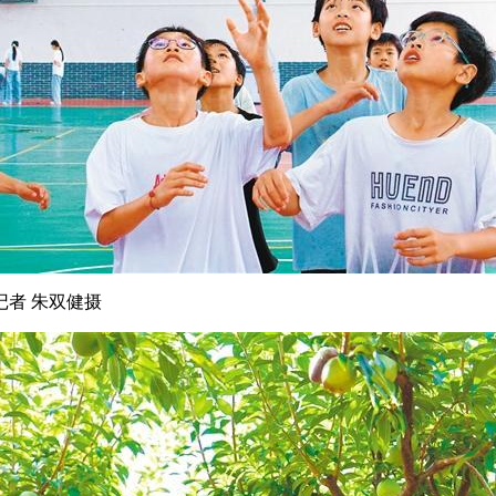
记者
朱双健摄