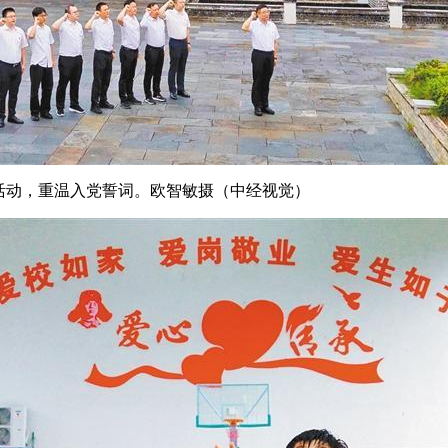
活动，重温入党誓词。
欧智敏摄
（中经视觉）