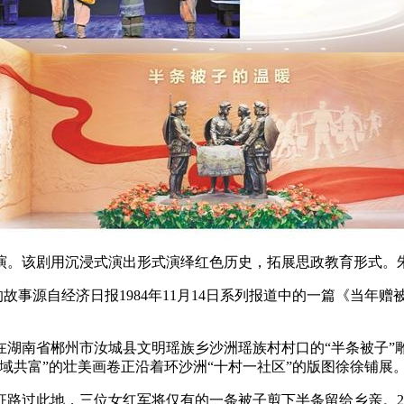
上演。该剧用沉浸式演出形式演绎红色历史，拓展思政教育形式。
的故事源自经济日报1984年11月14日系列报道中的一篇《当年
在湖南省郴州市汝城县文明瑶族乡沙洲瑶族村村口的“半条被子”
域共富”的壮美画卷正沿着环沙洲“十村一社区”的版图徐徐铺展
征路过此地，三位女红军将仅有的一条被子剪下半条留给乡亲。2