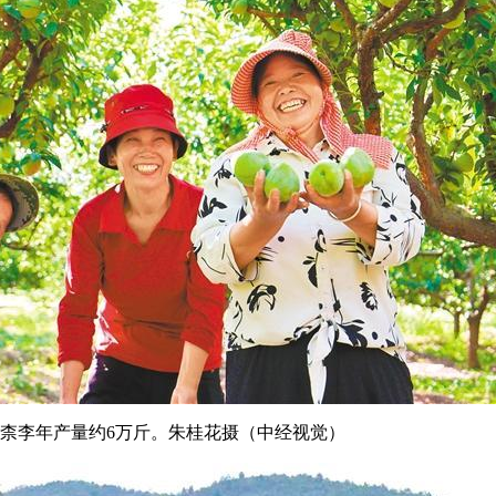
，柰李年产量约6万斤。
朱桂花摄
（中经视觉）