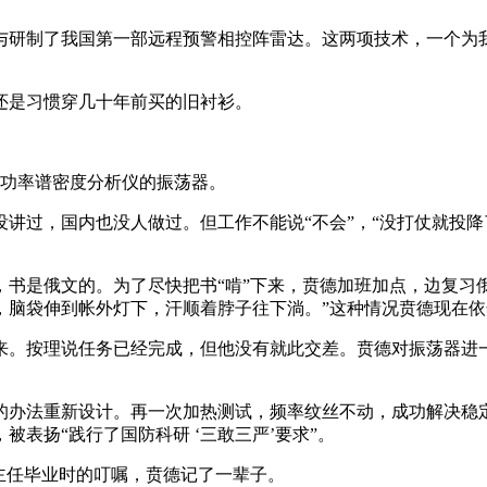
与研制了我国第一部远程预警相控阵雷达。这两项技术，一个为
还是习惯穿几十年前买的旧衬衫。
出功率谱密度分析仪的振荡器。
讲过，国内也没人做过。但工作不能说“不会”，“没打仗就投
书是俄文的。为了尽快把书“啃”下来，贲德加班加点，边复习俄
，脑袋伸到帐外灯下，汗顺着脖子往下淌。”这种情况贲德现在依
来。按理说任务已经完成，但他没有就此交差。贲德对振荡器进
的办法重新设计。再一次加热测试，频率纹丝不动，成功解决稳
表扬“践行了国防科研 ‘三敢三严’要求”。
主任毕业时的叮嘱，贲德记了一辈子。