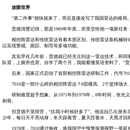
放眼世界
“第二件事”很快就来了，而且直接改写了我国雷达的格局
贲德清楚记得，那是1969年年底，所里交给他一项新任
相控阵雷达和传统雷达有着本质区别。传统雷达靠机械转
以实现警戒、跟踪、制导等多项功能。
其实早在几年前，贲德就已经关注到这一雷达技术，和同
队背，上厕所也背。自学了两个月，我能看懂英语资料了。”
后来，国家正式启动了首部相控阵雷达研制工作，代号701
7010是一部什么样的相控阵雷达？8层楼高、2个篮球场大
研制难度超乎想象。从1971年到1978年，8年时间，
刺骨。
但贲德不觉得苦，“比我小时候好多了”。他说自己出身东
少年，每日天不亮动身，冬天踩着雪，夏天蹚着水，天黑才回
1978年，7010通过验收，将我国空中预警探测视野