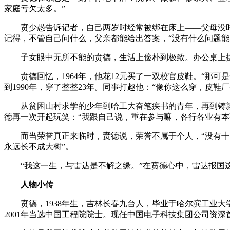
家庭亏欠太多。”
贲少愚告诉记者，自己两岁时经常被绑在床上——父母没
记得，不管自己问什么，父亲都能给出答案，“没有什么问题能
子女眼中无所不能的贲德，生活上俭朴到极致。办公桌上
贲德回忆，1964年，他花12元买了一双校官皮鞋。“那
到1990年，穿了整整23年。同事打趣他：“像你这么穿，皮鞋
从贫困山村求学的少年到哈工大奋笔疾书的青年，再到铸
德再一次开起玩笑：“我跟自己说，重在参与嘛，各行各业有本
而当荣誉真正来临时，贲德说，荣誉不属于个人，“没有
永远长不成大树”。
“我这一生，与雷达是不解之缘。”在贲德心中，雷达报国
人物小传
贲德，1938年生，吉林长春九台人，毕业于哈尔滨工业
2001年当选中国工程院院士。现任中国电子科技集团公司资深