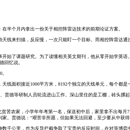
。
务：在半个月内拿出一份关于相控阵雷达技术的前期论证方案。
动天线来扫描，反应慢，一次只能盯一个目标。而相控阵雷达通
事开始了课题研究。为了读懂相关英文期刊，他从零开始学英语
贲德回忆说。
0。
，天线面积接近1000平方米，8192个独立的天线单元，每个都
张光义、贲德等研制人员轮流进山工作。深山里住的是工棚，砖头摞起
北贫苦农家，小学年年考第一名，保送初中后，家里拿不出每月7
到家。贲德说：“艰苦非所愿，但如果无法回避，至少要从中获得
一举延伸数千公里，也为反导拦截争取了宝贵的反应时间，在对等博