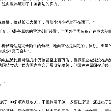
。这向世界证明了中国雷达的实力。
“就像修桥，修过长江大桥了，再修小河小桥就不在话下。”
机歼-8，但装备原始的雷达测距装置，与国外同类装备存在巨大差
，机载雷达是完全陌生的领域。地面雷达是固定的，体积、重量的限
为减少1克而奋斗”。
的电磁波比目标强几十万倍甚至上百万倍，目标完全被淹没在杂
我国曾尝试与西方国家联合开展研制攻关，但因种种原因被迫终
。”
展了100多项课题攻关，不但搞清了脉冲多普勒原理，还提出