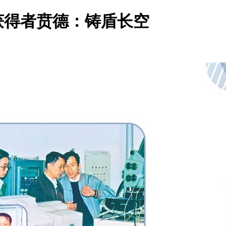
奖获得者贲德：铸盾长空