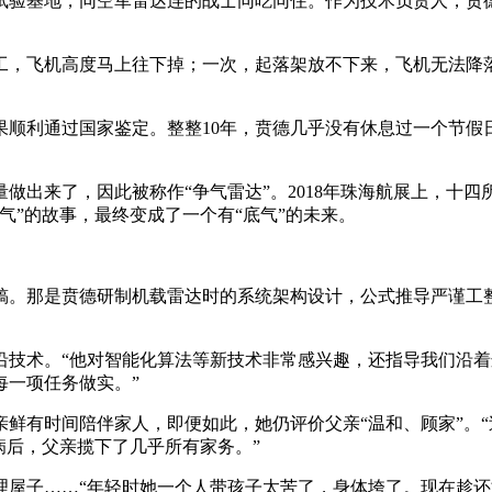
试验基地，同空军雷达连的战士同吃同住。作为技术负责人，贲
，飞机高度马上往下掉；一次，起落架放不下来，飞机无法降落
果顺利通过国家鉴定。整整10年，贲德几乎没有休息过一个节假日
做出来了，因此被称作“争气雷达”。2018年珠海航展上，十四
气”的故事，最终变成了一个有“底气”的未来。
稿。那是贲德研制机载雷达时的系统架构设计，公式推导严谨工整
技术。“他对智能化算法等新技术非常感兴趣，还指导我们沿着
每一项任务做实。”
鲜有时间陪伴家人，即便如此，她仍评价父亲“温和、顾家”。
病后，父亲揽下了几乎所有家务。”
屋子……“年轻时她一个人带孩子太苦了，身体垮了。现在趁还