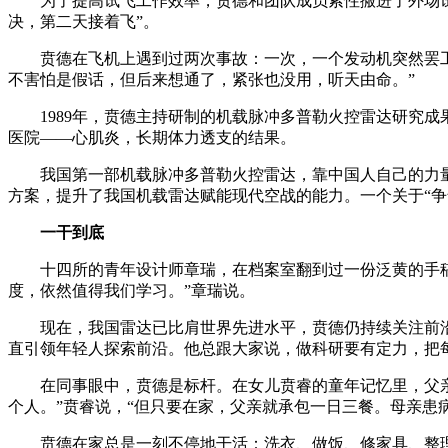
为了提高试飞工作效率，贲德和团队成员索性搬进了外场
决，第二天接着飞”。
贲德在飞机上遇到过两次事故：一次，一个发动机突然罢工
不害怕是假话，但后来想通了，紧张也没用，听天由命。”
1989年，贲德主持研制的机载脉冲多普勒火控雷达研究成
医院——心肌炎，长期体力透支的结果。
我国第一部机载脉冲多普勒火控雷达，靠中国人自己的力量
方案，提升了我国机载雷达赋能现代空战的能力。一个关于“争
一干到底
十四所的青年设计师章瑞，在档案室翻到过一份泛黄的手
度，依然值得我们学习。”章瑞说。
现在，我国雷达已比肩世界先进水平，贲德仍持续关注前沿
直引领年轻人探索前沿。他总跟大家说，做科研要有定力，把
在同事眼中，贲德是标杆。在女儿贲睿的童年记忆里，父亲
个人。”贲睿说，“但只要在家，父亲就承包一日三餐。母亲患
贲德在家总是一刻不停地干活：洗衣、做饭、修家具、整理