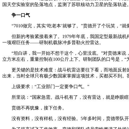
国天空实验室的坠落地点，监测了苏联核动力卫星的坠落轨迹
争一口气
“7010做完，其实‘吃老本’就够了。”贲德开了个玩笑，
但新的考验紧接着来了。1979年年底，我国定型最新战
一项艰巨任务——研制机载脉冲多普勒火控雷达。
“坦白讲，我一开始不想干这个，心里没底。”对贲德来说
立方米左右，重量控制在100公斤上下。研制团队的口号是，“
更关键的是技术难度：战斗机雷达要往下看，而地面反射
出来，当时全球只有极少数国家掌握这项技术，买都买不到。
上级要求：“工业部门一定要争口气。”
所里说：“国家急需。战斗机有了，没有雷达，就是睁眼瞎
贲德不再犹豫，接下任务。
没有资料，没有样机，没有经验。5年多时间，贲德带队开