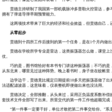
贲德主持研制了我国第一部机载脉冲多普勒火控雷达，参
拥有了弹道导弹早期预警能力。
这两项技术带来了巨大的经济和社会效益，但贲德自己，
从零起步
贲德到十四所工作后接到的第一个任务，是在1个月内做
贲德在学校所学专业是雷达，这类振荡器怎么做，课堂上没
仗。
巧的是，图书馆恰好有本书专门讲这种振荡器；不巧的是，
从东北来，哪里见过这种阵势。晚上看书时，身子坐在蚊帐里
边学边干，贲德竟比规定日期提前10多天把振荡器做了出
法适配滤波器，这意味着，仪表整机即便做出来也没法用。
贲德决定，全部推翻，从头来过，采用正负温度系数补偿
套技术文件全部写了出来。所里交代的第一件工作他超额完成，被
“第一件事一定要干好，单位才敢把第二件事交给你。”系