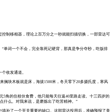
过控制移相器，理论上百万分之一秒就能扫描切换，一部雷达可
。“单词一个不会，完全靠死记硬背，那真是争分夺秒，吃饭排
是一个收发通道。
来搁块木板就是床，海拔1500米，冬天零下20多摄氏度，寒风
元5角的住校伙食费，他只能每天往返40里路走读。十三四岁的
点什么。对我来说，是磨炼出了吃苦精神。”
弈中填补了一个至关重要的缺口。这部雷达投用后，准确预报了美