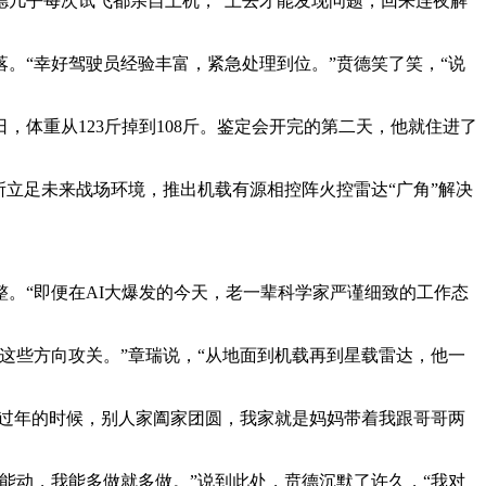
德几乎每次试飞都亲自上机，“上去才能发现问题，回来连夜解
。“幸好驾驶员经验丰富，紧急处理到位。”贲德笑了笑，“说
，体重从123斤掉到108斤。鉴定会开完的第二天，他就住进了
所立足未来战场环境，推出机载有源相控阵火控雷达“广角”解决
。“即便在AI大爆发的今天，老一辈科学家严谨细致的工作态
这些方向攻关。”章瑞说，“从地面到机载再到星载雷达，他一
“过年的时候，别人家阖家团圆，我家就是妈妈带着我跟哥哥两
能动，我能多做就多做。”说到此处，贲德沉默了许久，“我对