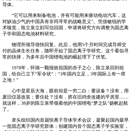
导体。
“它可以用来制备电池，并有可能用来驱动电动汽车，这
对缺油少气的中国具有非同寻常的战略意义”。凭借敏锐的学
术嗅觉，陈立泉立刻写信回国，申请将研究方向调整为固态离
子学和固态电池材料研究。
物理所领导很快回复。此后，他用5个月时间完成导师交
付的晶体生长任务，随即开始了固态离子学研究。这个看似寻
常的抉择，为多年后中国锂电池的崛起埋下了伏笔。
1978年，怀揣一颗报效祖国的赤子之心，陈立泉回到祖
国，给自己立下“军令状”：“3年国内立足，3年国际上有一席
之地！”
心中是星辰大海，眼前却是一穷二白：要设备？没有，用
废旧仪器改装；要住处？没有，挤在旧鸡舍改建的平房里……
就这样，38岁的陈立泉带领着他的中国锂电“梦之队”扬帆起航
了。
牵头组织国内首届快离子导体学术会议，凝聚起国内最早
一批固态离子学研究群体；创建国内首个固态离子学实验室，