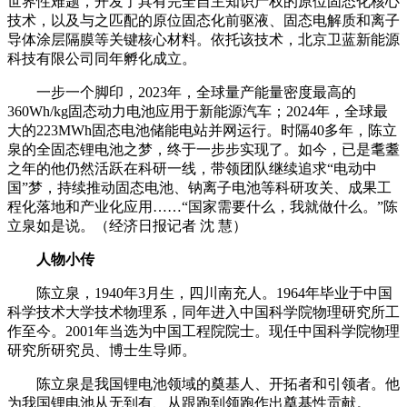
世界性难题，开发了具有完全自主知识产权的原位固态化核心
技术，以及与之匹配的原位固态化前驱液、固态电解质和离子
导体涂层隔膜等关键核心材料。依托该技术，北京卫蓝新能源
科技有限公司同年孵化成立。
一步一个脚印，2023年，全球量产能量密度最高的
360Wh/kg固态动力电池应用于新能源汽车；2024年，全球最
大的223MWh固态电池储能电站并网运行。时隔40多年，陈立
泉的全固态锂电池之梦，终于一步步实现了。如今，已是耄耋
之年的他仍然活跃在科研一线，带领团队继续追求“电动中
国”梦，持续推动固态电池、钠离子电池等科研攻关、成果工
程化落地和产业化应用……“国家需要什么，我就做什么。”陈
立泉如是说。（经济日报记者 沈 慧）
人物小传
陈立泉，1940年3月生，四川南充人。1964年毕业于中国
科学技术大学技术物理系，同年进入中国科学院物理研究所工
作至今。2001年当选为中国工程院院士。现任中国科学院物理
研究所研究员、博士生导师。
陈立泉是我国锂电池领域的奠基人、开拓者和引领者。他
为我国锂电池从无到有、从跟跑到领跑作出奠基性贡献。