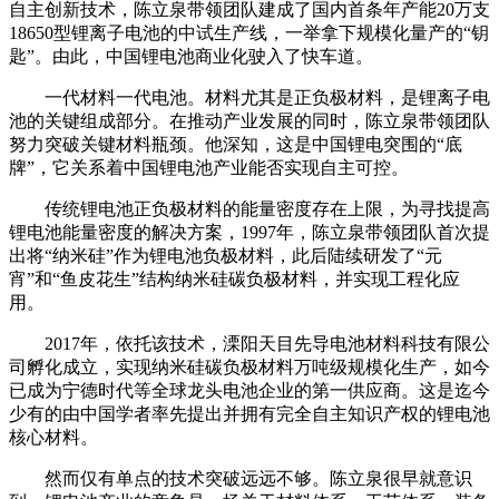
自主创新技术，陈立泉带领团队建成了国内首条年产能20万支
18650型锂离子电池的中试生产线，一举拿下规模化量产的“钥
匙”。由此，中国锂电池商业化驶入了快车道。
一代材料一代电池。材料尤其是正负极材料，是锂离子电
池的关键组成部分。在推动产业发展的同时，陈立泉带领团队
努力突破关键材料瓶颈。他深知，这是中国锂电突围的“底
牌”，它关系着中国锂电池产业能否实现自主可控。
传统锂电池正负极材料的能量密度存在上限，为寻找提高
锂电池能量密度的解决方案，1997年，陈立泉带领团队首次提
出将“纳米硅”作为锂电池负极材料，此后陆续研发了“元
宵”和“鱼皮花生”结构纳米硅碳负极材料，并实现工程化应
用。
2017年，依托该技术，溧阳天目先导电池材料科技有限公
司孵化成立，实现纳米硅碳负极材料万吨级规模化生产，如今
已成为宁德时代等全球龙头电池企业的第一供应商。这是迄今
少有的由中国学者率先提出并拥有完全自主知识产权的锂电池
核心材料。
然而仅有单点的技术突破远远不够。陈立泉很早就意识