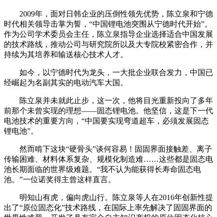
2009年，面对日韩企业的压倒性领先优势，陈立泉和宁德
时代相关领导击掌为誓，“中国锂电池突围从宁德时代开始”。
作为公司学术委员会主任，陈立泉指导企业选择适合中国发展
的技术路线，推动公司与研究院所以及大专院校紧密合作，并
持续为其培养和输送核心技术人才。
如今，以宁德时代为龙头，一大批企业联合发力，中国已
经崛起为名副其实的电动汽车大国。
陈立泉并未就此止步，这一次，他将目光重新投向了多年
前那个未曾实现的理想——固态锂电池。他坚信，这是下一代
电池技术的重要方向，“中国要实现弯道超车，必须发展固态
锂电池”。
然而啃下这块“硬骨头”谈何容易！固固界面接触差、离子
传输困难、材料体系复杂、规模化制造难……这些都是固态电
池长期面临的世界级难题。“我不认为能获得长寿命固态电
池。”一位诺奖得主曾这样直言。
明知山有虎，偏向虎山行。陈立泉等人在2016年创新性提
出了“原位固态化”技术路线，在国际上率先解决了固固界面的