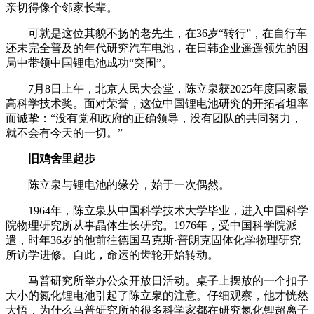
亲切得像个邻家长辈。
可就是这位其貌不扬的老先生，在36岁“转行”，在自行车
还未完全普及的年代研究汽车电池，在日韩企业遥遥领先的困
局中带领中国锂电池成功“突围”。
7月8日上午，北京人民大会堂，陈立泉获2025年度国家最
高科学技术奖。面对荣誉，这位中国锂电池研究的开拓者坦率
而诚挚：“没有党和政府的正确领导，没有团队的共同努力，
就不会有今天的一切。”
旧鸡舍里起步
陈立泉与锂电池的缘分，始于一次偶然。
1964年，陈立泉从中国科学技术大学毕业，进入中国科学
院物理研究所从事晶体生长研究。1976年，受中国科学院派
遣，时年36岁的他前往德国马克斯·普朗克固体化学物理研究
所访学进修。自此，命运的齿轮开始转动。
马普研究所举办公众开放日活动。桌子上摆放的一个扣子
大小的氮化锂电池引起了陈立泉的注意。仔细观察，他才恍然
大悟，为什么马普研究所的很多科学家都在研究氮化锂超离子