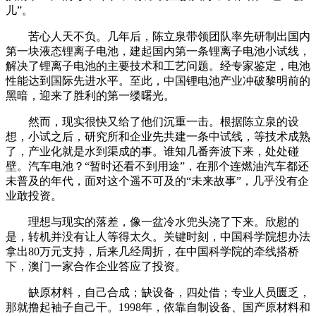
儿”。
苦心人天不负。几年后，陈立泉带领团队率先研制出国内
第一块液态锂离子电池，建起国内第一条锂离子电池小试线，
解决了锂离子电池的主要技术和工艺问题。经专家鉴定，电池
性能达到国际先进水平。至此，中国锂电池产业冲破黎明前的
黑暗，迎来了胜利的第一缕曙光。
然而，现实很快又给了他们沉重一击。根据陈立泉的设
想，小试之后，研究所和企业先共建一条中试线，等技术成熟
了，产业化就是水到渠成的事。谁知几番奔波下来，处处碰
壁。汽车电池？“暂时还看不到用途”，在那个连燃油汽车都还
未普及的年代，面对这个遥不可及的“未来故事”，几乎没有企
业敢投资。
理想与现实的落差，像一盆冷水兜头浇了下来。欣慰的
是，转机并没有让人等得太久。关键时刻，中国科学院想办法
拿出80万元支持，后来几经周折，在中国科学院的牵线搭桥
下，澳门一家合作企业答应了投资。
缺原材料，自己合成；缺设备，四处借；专业人员匮乏，
那就撸起袖子自己干。1998年，依靠自制设备、国产原材料和