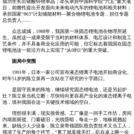
成功生长出锗酸锌锂单晶；牵头承担中国科学院“六五”重大项
目，前瞻性提出开发面向未来电动汽车的锂电池和相关材料；
承担国家“863”计划储能材料—聚合物锂电池专题，担任专题
总负责人……
众志成城，1988年，我国第一块固态锂电池在物理所诞
生。虽然这一成果受限于当时的材料体系、电芯设计和制造工
艺条件，并不具备商业化应用的可能，但它标志着我国在固态
锂电池这一前沿方向上实现了“从0到1”的重大突破。
困局中突围
1991年，日本一家公司宣布液态锂离子电池开始商业化。
时年51岁的陈立泉再一次站在了研究的十字路口。
是固守原来的阵地，继续研究固态锂电池，还是另起炉
灶？陈立泉当机立断：尽快转向更容易产业化的液态锂离子电
池，填补我国在这一关键技术领域的空白。
理想很丰满，现实很骨感。工厂像是一间手工作坊，房间
内墙面斑驳、门窗破旧，光线昏暗，每走一步，地板就翘起
来。缺钱少人少设备，陈立泉带领团队既负责技术又当工人，
摸清了生产的每个环节，“累了就直接关灯，趴在桌上睡一会