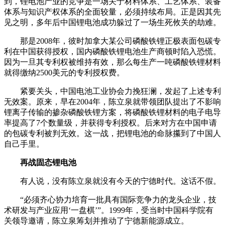
到，锂电池产业的竞争是一场关于材料体系、工艺体系、装备
体系与知识产权体系的全面较量，必须持续布局。正是因其先
见之明，多年后中国锂电池成功躲过了一场生死攸关的劫难。
那是2008年，彼时加拿大某公司磷酸铁锂正极表面包碳专
利在中国获得授权，国内磷酸铁锂电池生产商顿时陷入恐慌。
因为一旦其专利权被维持有效，那么每生产一吨磷酸铁锂材料
就得缴纳2500美元的专利授权费。
紧要关头，中国电池工业协会力挽狂澜，发起了上述专利
无效案。原来，早在2004年，陈立泉就带领团队提出了不影响
锂离子传输的掺杂磷酸铁锂方案，将磷酸铁锂材料的电子电导
率提高了7个数量级，并获得专利授权。后来对方在中国申请
的包碳专利被判无效。这一战，把锂电池的命脉攥到了中国人
自己手里。
再战固态锂电池
有人说，没有陈立泉就没有今天的宁德时代。这话不假。
“必须齐心协力培育一批具有国际竞争力的龙头企业，技
术研发与产业应用‘一盘棋’”。1999年，受当时中国科学院有
关领导邀请，陈立泉筹划并推动了宁德新能源成立。