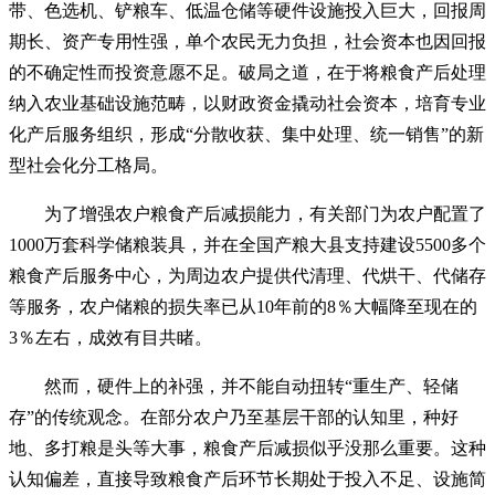
带、色选机、铲粮车、低温仓储等硬件设施投入巨大，回报周
期长、资产专用性强，单个农民无力负担，社会资本也因回报
的不确定性而投资意愿不足。破局之道，在于将粮食产后处理
纳入农业基础设施范畴，以财政资金撬动社会资本，培育专业
化产后服务组织，形成“分散收获、集中处理、统一销售”的新
型社会化分工格局。
为了增强农户粮食产后减损能力，有关部门为农户配置了
1000万套科学储粮装具，并在全国产粮大县支持建设5500多个
粮食产后服务中心，为周边农户提供代清理、代烘干、代储存
等服务，农户储粮的损失率已从10年前的8％大幅降至现在的
3％左右，成效有目共睹。
然而，硬件上的补强，并不能自动扭转“重生产、轻储
存”的传统观念。在部分农户乃至基层干部的认知里，种好
地、多打粮是头等大事，粮食产后减损似乎没那么重要。这种
认知偏差，直接导致粮食产后环节长期处于投入不足、设施简