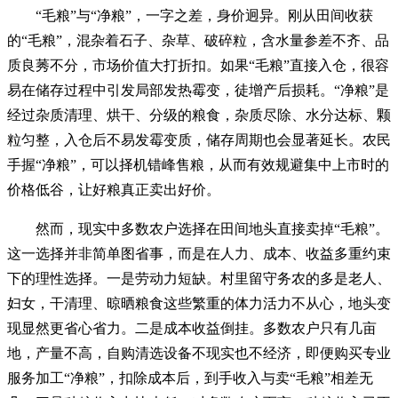
“毛粮”与“净粮”，一字之差，身价迥异。刚从田间收获
的“毛粮”，混杂着石子、杂草、破碎粒，含水量参差不齐、品
质良莠不分，市场价值大打折扣。如果“毛粮”直接入仓，很容
易在储存过程中引发局部发热霉变，徒增产后损耗。“净粮”是
经过杂质清理、烘干、分级的粮食，杂质尽除、水分达标、颗
粒匀整，入仓后不易发霉变质，储存周期也会显著延长。农民
手握“净粮”，可以择机错峰售粮，从而有效规避集中上市时的
价格低谷，让好粮真正卖出好价。
然而，现实中多数农户选择在田间地头直接卖掉“毛粮”。
这一选择并非简单图省事，而是在人力、成本、收益多重约束
下的理性选择。一是劳动力短缺。村里留守务农的多是老人、
妇女，干清理、晾晒粮食这些繁重的体力活力不从心，地头变
现显然更省心省力。二是成本收益倒挂。多数农户只有几亩
地，产量不高，自购清选设备不现实也不经济，即便购买专业
服务加工“净粮”，扣除成本后，到手收入与卖“毛粮”相差无