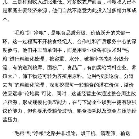
几。三是种粮收入占比走低。对多数农户而言，种粮收入已不
是家庭主要经济来源，他们自然不愿意为此投入过多精力和成
本。
“毛粮”到“净粮”，是粮食品质分级、价值跃升的关键一
环。这一过程离不开粮食经纪人、合作社和产后服务中心的深
度参与。他们并非简单倒手，而是用专业设备和技术对“毛
粮”进行精细化处理，按容重、水分、破损率等指标分级分
流，有的送到粮库、面粉厂、食品厂，有的卖给饲料企业、养
殖大户，筛下物还可转为养殖用原料。这种“按质论价、分道
去向”的精细化管理，深度挖掘每一粒粮食的潜在价值，溢价
效应远非“论堆卖”可比。同时，这些经营主体通过整合周边散
户粮源，形成规模化供应能力，在与下游企业谈判中拥有较强
议价能力，但也要承受粮价波动、粮食损耗以及资金占压等经
营压力。
“毛粮”到“净粮”之路并非坦途。烘干机、清理筛、输送