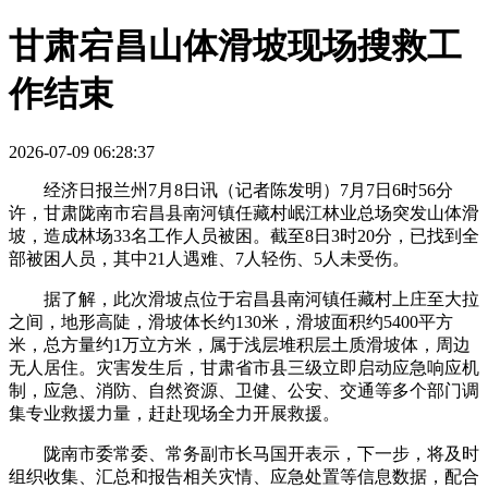
甘肃宕昌山体滑坡现场搜救工
作结束
2026-07-09 06:28:37
经济日报兰州7月8日讯（记者陈发明）7月7日6时56分
许，甘肃陇南市宕昌县南河镇任藏村岷江林业总场突发山体滑
坡，造成林场33名工作人员被困。截至8日3时20分，已找到全
部被困人员，其中21人遇难、7人轻伤、5人未受伤。
据了解，此次滑坡点位于宕昌县南河镇任藏村上庄至大拉
之间，地形高陡，滑坡体长约130米，滑坡面积约5400平方
米，总方量约1万立方米，属于浅层堆积层土质滑坡体，周边
无人居住。灾害发生后，甘肃省市县三级立即启动应急响应机
制，应急、消防、自然资源、卫健、公安、交通等多个部门调
集专业救援力量，赶赴现场全力开展救援。
陇南市委常委、常务副市长马国开表示，下一步，将及时
组织收集、汇总和报告相关灾情、应急处置等信息数据，配合