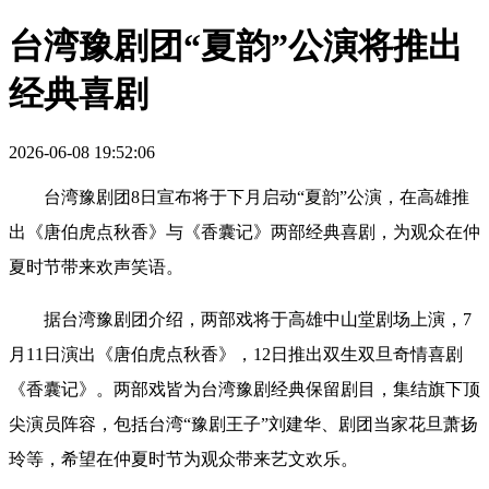
台湾豫剧团“夏韵”公演将推出
经典喜剧
2026-06-08 19:52:06
台湾豫剧团8日宣布将于下月启动“夏韵”公演，在高雄推
出《唐伯虎点秋香》与《香囊记》两部经典喜剧，为观众在仲
夏时节带来欢声笑语。
据台湾豫剧团介绍，两部戏将于高雄中山堂剧场上演，7
月11日演出《唐伯虎点秋香》，12日推出双生双旦奇情喜剧
《香囊记》。两部戏皆为台湾豫剧经典保留剧目，集结旗下顶
尖演员阵容，包括台湾“豫剧王子”刘建华、剧团当家花旦萧扬
玲等，希望在仲夏时节为观众带来艺文欢乐。