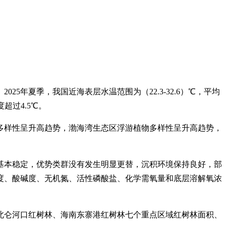
年夏季，我国近海表层水温范围为（22.3-32.6）℃，平均
超过4.5℃。
物多样性呈升高趋势，渤海湾生态区浮游植物多样性呈升高趋势，
基本稳定，优势类群没有发生明显更替，沉积环境保持良好，部
度、酸碱度、无机氮、活性磷酸盐、化学需氧量和底层溶解氧浓
北仑河口红树林、海南东寨港红树林七个重点区域红树林面积、