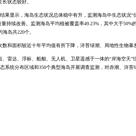
生长状态较好。
。结果显示，海岛生态状况总体稳中有升，监测海岛中生态状况“优”“
持续改善。监测海岛平均植被覆盖率49.23%，其中大于50%的
海岛共220个。
次数和面积较近十年平均值有所下降，浒苔绿潮、局地性生物暴
、雷达、浮标、船舶、无人机、卫星遥感于一体的“岸海空天”综合
型生态系统分布区域和350个典型海岛开展调查监测，对赤潮、浒