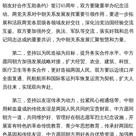
朝友好合作互助条约》签订65周年，双方要隆重举办纪念活
动。两党关系对中朝关系发展发挥重要引领作用，要进一步拓
展和活跃两党各层级各领域友好交往，深化治党治国经验交流
互鉴。双方要加强外交、执法、军队等交流，落实好我和总书
记同志达成的重要共识，为中朝关系发展汇聚智慧和力量。
第二，坚持以为民造福为目标，提升务实合作水平。中方
愿同朝方加强发展战略对接，扩大经贸、农业、建筑、科技、
医疗卫生等务实合作，更好造福两国人民。双方要以边境口岸
全面复通、民航航班和国际客运列车恢复运营为契机，扩大人
员往来，实现双向奔赴。
第三，坚持以友谊传承为动力，拉紧民心相通纽带。中朝
用鲜血凝成的传统友谊是两国人民共同的宝贵财富。中方愿同
朝方一道，共同维护好、管理好在朝志愿军烈士纪念设施，开
展富有特色的革命传统教育、青少年思想教育，传承好两国红
色基因和传统友谊。中方愿同朝方用好各自优势资源，加强教