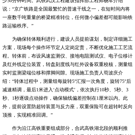
少30分钟时间。武铁武汉工程建设指挥部工程师杨军介绍
说：“京广铁路是全国最繁忙的普速干线之一，在短时间内将
一座数千吨重量的桥梁精准转位，任何微小偏差都可能影响铁
路运输秩序。”
为确保转体顺利进行，建设人员提前谋划，制定详细施工
方案，现场每个操作环节定人定岗定责，不断优化施工工艺流
程。转体前，布设风速监测仪、接地电阻测试仪、电子位移计
及红外线定位装置，转盘刻度线与红外设备双重校核，测量组
实时监测梁端位移和撑脚间隙。现场施工负责人苟波庆介
绍：“转体过程中，测量组每旋转5°汇报一次角度，旋转75°后
减速精调，最后1米进入‘点动模式’，依次执行10秒、5秒、3
秒、1秒逐级点动操作，确保轴线偏差控制在1厘米以内。此
外，提前设置防超转装置与反力座，双重保险可在超转时反向
顶推，实现精准回调。”
作为沿江高铁重要组成部分，合武高铁湖北段的顺利推