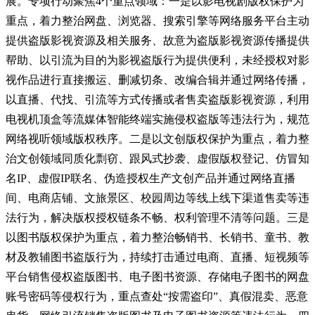
展。专项行动聚焦4个重点领域：一是以影电视剧版权保护为
重点，着力整治网盘、浏览器、搜索引擎等网络服务平台主动
提供盗版影视资源及相关服务、故意为盗版影视资源传播提供
帮助、以引流为目的为影视盗版行为提供便利，未经授权对影
视作品进行直接搬运、删减切条、改编合辑并通过网络传播，
以直播、代找、引流等方式传播或者售卖盗版影视资源，利用
电视机顶盒等流媒体智能终端实施侵权盗版等违法行为，规范
网络视听领域版权秩序。二是以文创版权保护为重点，着力整
治文创领域同质化剽窃、跟风式抄袭、虚假版权登记、仿冒知
名IP、虚假IP联名、伪造授权生产文创产品并通过网络直播
间、电商店铺、文旅景区、校园周边等线上线下渠道售卖等违
法行为，解决版权授权链条不畅、权利管理不清等问题。三是
以图书版权保护为重点，着力整治畅销书、长销书、童书、教
材及教辅图书盗版行为，持续打击通过电商、直播、短视频等
平台销售侵权盗版图书、电子图书资源、存储电子图书的网盘
账号密码等侵权行为，重点查处“按需盗印”、真假混卖、恶意