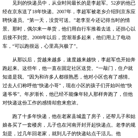
见到的快递员中，从业时间最长的是李超军。52岁的他已
经在京东送了18年快递。2007年，李超军被老乡介绍到京东应
聘快递员。“第一天，没货可送。”老李至今还记得当时的情
景。那时，偶尔来一单货，他们用自行车推着去送，还担心以
后接不到货。2008年以后，货渐渐多起来，他们用上了电动
车，“可以跑很远，心里高兴极了”。
从那以后，货越来越多，速度越来越快，李超军也开始奔
跑起来。这些年，他一直在固定社区送货。“一敲门，住户就
知道是我。”因为和许多人都很熟悉，他对小区也有了感情。
过去人们称呼他“快递小哥”，现在小区的孩子们开始叫他“快
递爷爷”。年岁渐长，他已经不能像年轻人那样奔跑了，但他
对快递这份工作的感情却愈来愈浓。
跑了十多年快递，他在老家县城盖了房子，还帮儿子和姑
娘各买了一套楼房，儿子也在河南开封开起快递点。老李的规
划是，过几年回老家，就到儿子的快递站点干活儿。他