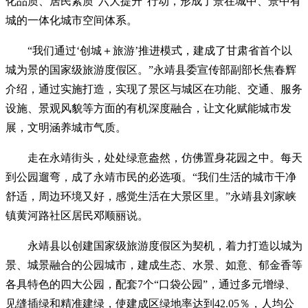
化品质、居民素质“六大提升”行动，形成了景在城中、景中有
城的一体化城市空间体系。
“我们通过‘创城＋旅游’推进模式，建成了甘肃省首个以
城为景的国家级旅游度假区。”永靖县委宣传部副部长焦春辉
介绍，通过实施打造，实现了景区与城区在功能、交通、服务
设施、景观风貌等方面的有机深度融合，让文化赋能城市发
展，文明涵养城市气质。
走在永靖街头，处处绿意盎然，仿佛置身花园之中。每天
到公园遛弯，成了永靖市民的必选项。“我们生活的城市干净
舒适，周边环境又好，感觉生活在大景区里。”永靖县刘家峡
镇黄河路社区居民邓顺丽说。
永靖县以创建国家级旅游度假区为契机，着力打造以城为
景、城景融合的公园城市，建成生态、水景、如意、郁金香等
各具特色的四大公园，配套7个“口袋公园”，通过多元增绿、
见缝插绿和精准建绿，使建成区绿地率达到42.05％，人均公