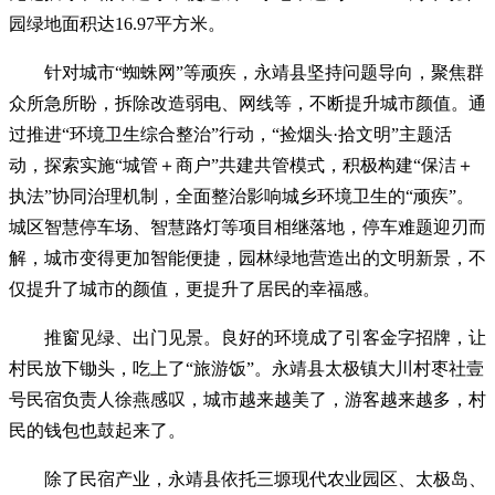
园绿地面积达16.97平方米。
针对城市“蜘蛛网”等顽疾，永靖县坚持问题导向，聚焦群
众所急所盼，拆除改造弱电、网线等，不断提升城市颜值。通
过推进“环境卫生综合整治”行动，“捡烟头·拾文明”主题活
动，探索实施“城管＋商户”共建共管模式，积极构建“保洁＋
执法”协同治理机制，全面整治影响城乡环境卫生的“顽疾”。
城区智慧停车场、智慧路灯等项目相继落地，停车难题迎刃而
解，城市变得更加智能便捷，园林绿地营造出的文明新景，不
仅提升了城市的颜值，更提升了居民的幸福感。
推窗见绿、出门见景。良好的环境成了引客金字招牌，让
村民放下锄头，吃上了“旅游饭”。永靖县太极镇大川村枣社壹
号民宿负责人徐燕感叹，城市越来越美了，游客越来越多，村
民的钱包也鼓起来了。
除了民宿产业，永靖县依托三塬现代农业园区、太极岛、