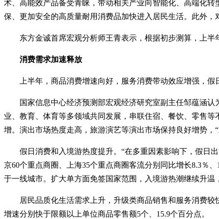
术、高能效产品备受青睐，带动相关产业向智能化、高端化转
保、更加安全的高质量耐用消费品加快进入居民生活。此外，
东方金诚首席宏观分析师王青表示，根据初步测算，上半
消费需求加速释放
上半年，商品消费增速向好，服务消费带动效应增强，假日
国家信息中心经济预测部宏观经济研究室副主任邹蕴涵认
业、教育、体育等多领域共同发展，串联住宿、餐饮、零售等
增。演出市场热度走高，旅游演艺等演出市场保持良好增势，“
假日消费和入境游热度提升。“在多重因素影响下，假日出
京60个重点商圈、上海35个重点商圈客流分别同比增长8.3
于一线城市。扩大单方面免签国家范围，入境游热潮继续升温，
居民品质化生活需求上升，升级类商品销售和服务消费较快
增速分别快于限额以上单位商品零售额5个、15.9个百分点。