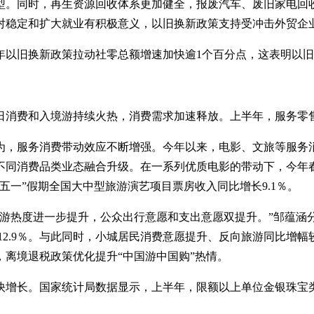
型。同时，再生资源回收体系更加健全，报废汽车、废旧家电回
对稳定和扩大就业有积极意义，以旧换新政策支持受冲击外贸企
年以旧换新政策拉动社零总额增速加快逾1个百分点，这表明以
消费和入境游持续火热，消费需求加速释放。上半年，服务零售
为，服务消费带动效应不断增强。今年以来，电影、文旅等服务消
不同消费品类业态融合升级。在一系列优质电影的带动下，今年春
五一”假期全国大中型旅游演艺项目票房收入同比增长9.1％。
游热度进一步提升，公众出行意愿和支出意愿双提升。”邹蕴涵
％、12.9％。与此同时，小城居民消费意愿提升、反向旅游同比
离境退税政策优化提升“中国游中国购”热情。
增长。国家统计局数据显示，上半年，限额以上单位金银珠宝类、体